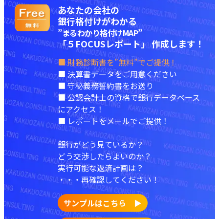
あなたの会社の
銀行格付けがわかる
”まるわかり格付けMAP”
「５FOCUSレポート」 作成します！
■ 財務診断書を”無料”でご提供！
■ 決算書データをご用意ください
■ 守秘義務誓約書をお送り
■ 公認会計士の資格で銀行データベース
にアクセス！
■ レポートをメールでご提供！
銀行がどう見ているか？
どう交渉したらよいのか？
実行可能な返済計画は？
・・・再確認してください！
サンプルはこちら ▶