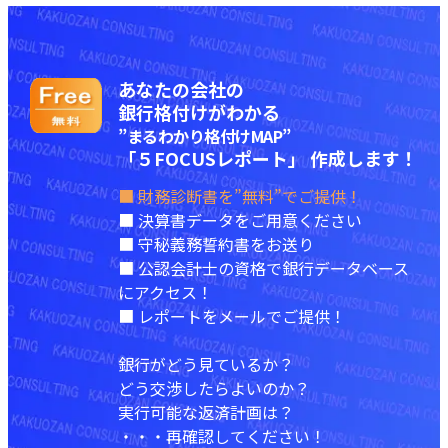
あなたの会社の
銀行格付けがわかる
”まるわかり格付けMAP”
「５FOCUSレポート」 作成します！
■ 財務診断書を”無料”でご提供！
■ 決算書データをご用意ください
■ 守秘義務誓約書をお送り
■ 公認会計士の資格で銀行データベース
にアクセス！
■ レポートをメールでご提供！
銀行がどう見ているか？
どう交渉したらよいのか？
実行可能な返済計画は？
・・・再確認してください！